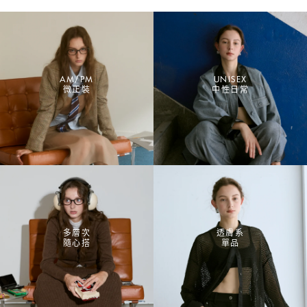
版
印
造
花
型
TEE
抽
上
繩
衣-
落
白
AM/PM
UNISEX
肩
微正裝
中性日常
上
衣-
藏
青
多層次
透膚系
隨心搭
單品