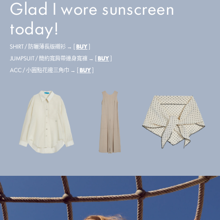
Glad I wore sunscreen
today!
SHIRT / 防曬薄長版襯衫 → [
BUY
]
JUMPSUIT / 簡約寬肩帶連身寬褲 → [
BUY
]
ACC / 小圓點花邊三角巾 → [
BUY
]