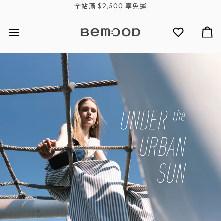
Skip
全站滿 $2,500 享免運
to
content
心
購
願
物
單
車