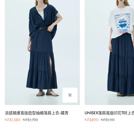
涼
UNISEX
涼感親膚寬版造型抽繩落肩上衣-藏青
UNISEX落肩寬版印花TEE上
感
落
NT$1,380
NT$1,730
NT$890
NT$1,110
親
肩
膚
寬
寬
版