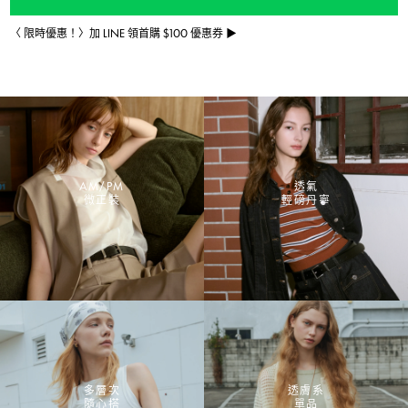
〈 限時優惠！〉加 LINE 領首購 $100 優惠券 ▶
AM/PM
透氣
微正裝
輕磅丹寧
多層次
透膚系
隨心搭
單品