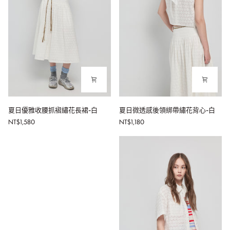
夏
夏
夏日優雅收腰抓褶繡花長裙-白
夏日微透感後領綁帶繡花背心-白
日
日
NT$1,580
NT$1,180
優
微
雅
透
收
感
腰
後
抓
領
褶
綁
繡
帶
花
繡
長
花
裙-
背
白
心-