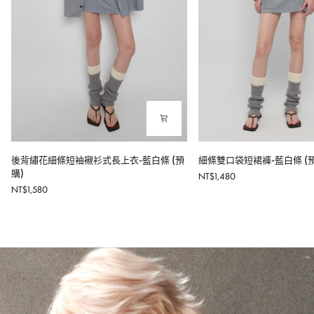
後
細
後背繡花細條短袖襯衫式長上衣-藍白條 (預
細條雙口袋短裙褲-藍白條 (預
背
條
購)
NT$1,480
繡
雙
NT$1,580
花
口
細
袋
條
短
短
裙
袖
褲-
襯
藍
衫
白
式
條
長
(預
上
購)