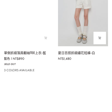
單
夏
單側抓褶落肩翻袖TEE上衣-藍
夏日百搭抓褶繡花短褲-白
側
日
藍色
NT$890
NT$1,480
抓
百
ꜱᴏʟᴅ ᴏᴜᴛ
褶
搭
落
抓
3 COLORS AVAILABLE
肩
褶
翻
繡
袖
花
TEE
短
上
褲-
衣-
白
藍