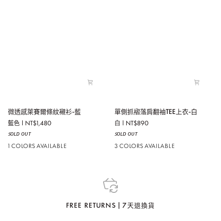
微
單
微透感萊賽爾條紋襯衫-藍
單側抓褶落肩翻袖TEE上衣-白
透
側
藍色
NT$1,480
白
NT$890
感
抓
ꜱᴏʟᴅ ᴏᴜᴛ
ꜱᴏʟᴅ ᴏᴜᴛ
萊
褶
賽
落
1 COLORS AVAILABLE
3 COLORS AVAILABLE
爾
肩
條
翻
紋
袖
襯
TEE
衫-
上
藍
衣-
FREE RETURNS | 7天退換貨
白