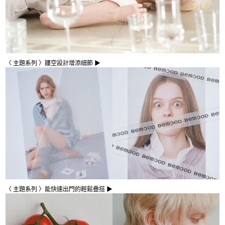
〈 主題系列 〉鏤空設計增添細節 ▶
〈 主題系列 〉能快速出門的輕鬆疊搭 ▶