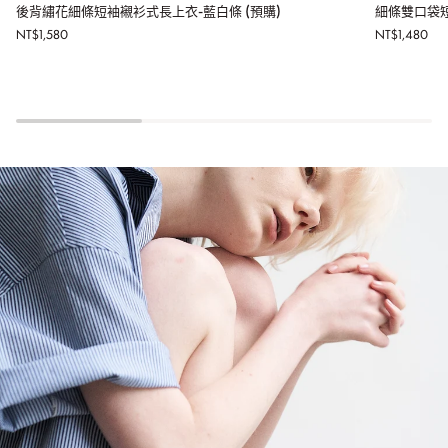
後
細
後背繡花細條短袖襯衫式長上衣-藍白條 (預購)
細條雙口袋短
背
條
NT$1,580
NT$1,480
繡
雙
花
口
細
袋
條
短
短
裙
袖
褲-
襯
藍
衫
白
式
條
長
(預
上
購)
衣-
藍
白
條
(預
購)