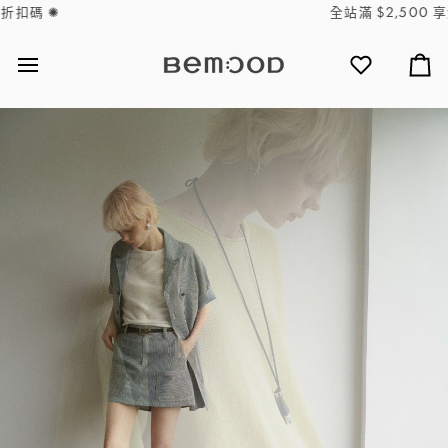
Skip
全站滿 $2,500 享免運
to
content
心
購
願
物
單
車