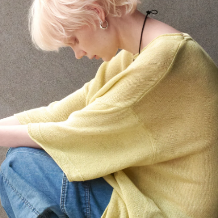
衣-
藍
白
條
(預
購)