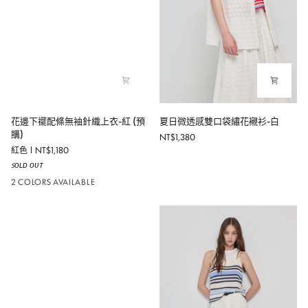
白
花
夏
花邊下襬配條無袖針織上衣-紅 (預
夏日微透感雙口袋繡花襯衫-白
邊
日
購)
NT$1,380
下
微
紅色
NT$1,180
襬
透
ꜱᴏʟᴅ ᴏᴜᴛ
配
感
條
雙
2 COLORS AVAILABLE
無
口
袖
袋
針
繡
織
花
上
襯
衣-
衫-
紅
白
(預
購)