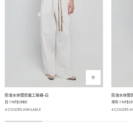
防
防
防潑水休閒剪裁工裝褲-白
防潑水休閒
潑
潑
白
NT$1,980
深灰
NT$1,
水
水
休
休
4 COLORS AVAILABLE
4 COLORS A
閒
閒
剪
剪
裁
裁
工
工