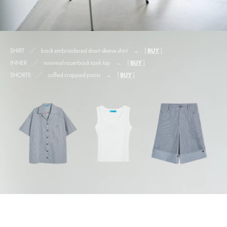
SHIRT ／ back embroidered short-sleeve shirt → [
BUY
]
INNER ／ minimal racerback tank top → [
BUY
]
SHORTS ／ cuffed cropped pants → [
BUY
]