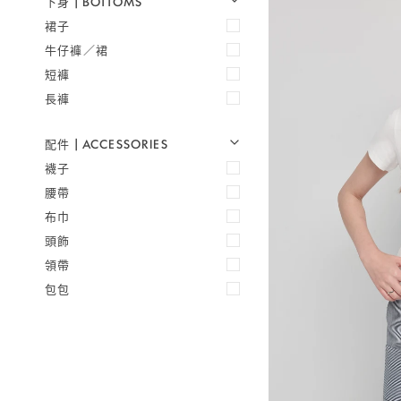
下身 | BOTTOMS
U
U
E
X
P
A
N
D
M
E
N
H
I
D
E
M
E
N
細
條
裙子
短
牛仔褲／裙
袖
短褲
襯
長褲
衫
式
長
配件 | ACCESSORIES
U
U
E
X
P
A
N
D
M
E
N
H
I
D
E
M
E
N
上
襪子
衣-
腰帶
藍
白
布巾
條
頭飾
(預
領帶
購)
包包