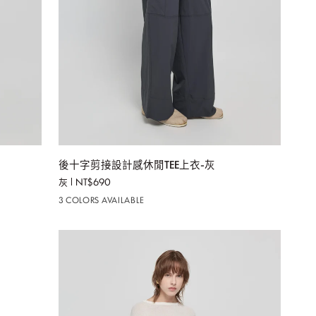
加入購物車
後
後十字剪接設計感休閒TEE上衣-灰
十
灰
NT$690
字
3 COLORS AVAILABLE
剪
接
設
計
感
休
閒
TEE