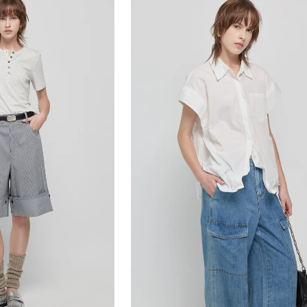
寬
鬆
針
織
上
衣-
灰