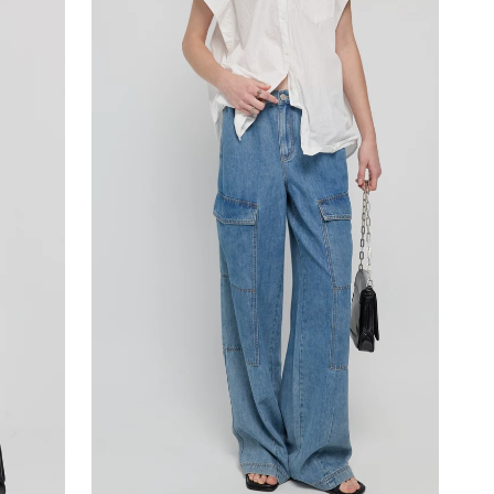
寬
鬆
針
織
上
衣-
米