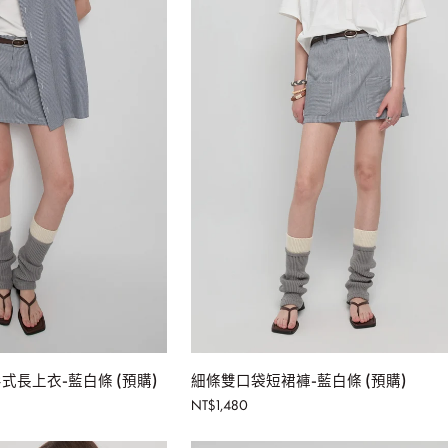
入購物車
加入購物車
細
長上衣-藍白條 (預購)
細條雙口袋短裙褲-藍白條 (預購)
條
NT$1,480
雙
口