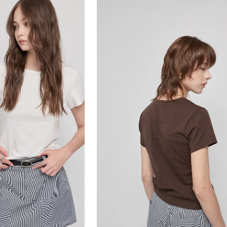
袋
短
裙
褲-
藍
白
條
(預
購)