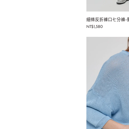
加
細
細條反折褲口七分褲-
條
NT$1,580
反
折
褲
口
七
分
褲-
藍
白
條