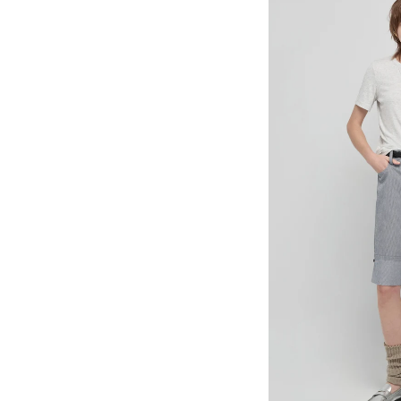
裝
褲-
白