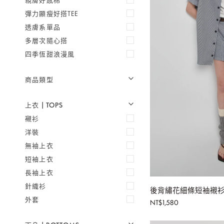
彈力顯瘦好搭TEE
透膚系單品
多層次隨心搭
四季恆甜浪漫風
商品類型
U
U
E
X
P
A
N
D
M
E
N
H
I
D
E
M
E
N
上衣 | TOPS
U
U
E
X
P
A
N
D
M
E
N
H
I
D
E
M
E
N
襯衫
洋裝
無袖上衣
短袖上衣
加
長袖上衣
後
針織衫
後背繡花細條短袖襯衫式
背
外套
NT$1,580
繡
花