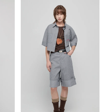
雙
口
袋
寬
長
版
上
衣-
白