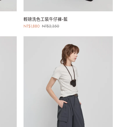
加入購物車
輕
輕磅洗色工裝牛仔褲-藍
磅
NT$1,880
NT$2,350
洗
色
工
裝
牛
仔
褲-
藍