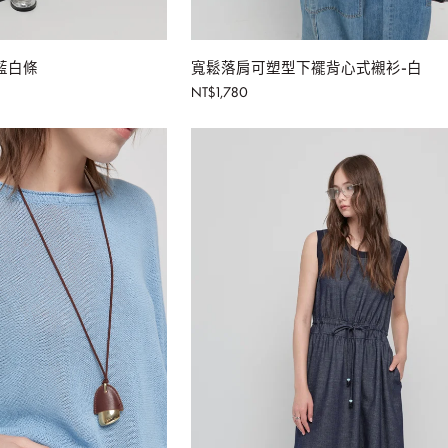
入購物車
加入購物車
寬
藍白條
寬鬆落肩可塑型下襬背心式襯衫-白
鬆
NT$1,780
落
肩
可
塑
型
下
襬
背
心
式
襯
衫-
白