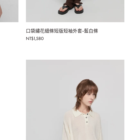
加入購物車
口
口袋繡花細條短版短袖外套-藍白條
袋
NT$1,580
繡
花
細
條
短
版
短
袖
外
套-
藍
白
條