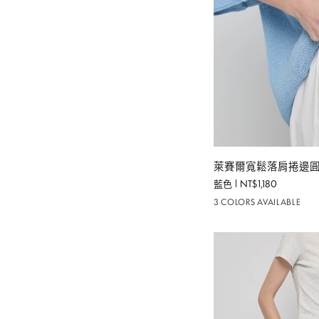
加
萊
萊賽爾寬鬆落肩捲邊圓
賽
藍色
NT$1,180
爾
3 COLORS AVAILABLE
寬
鬆
落
肩
捲
邊
圓
領