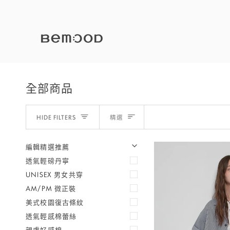
Skip
to
content
全部商品
Sort
HIDE FILTERS
精選
編輯精選推薦
U
U
E
X
P
A
N
D
M
E
N
H
I
D
E
M
E
N
透氣輕磅丹寧
UNISEX 男女共穿
AM/PM 微正裝
美式校園復古條紋
透氣輕感棉蕾絲
親膚好感棉