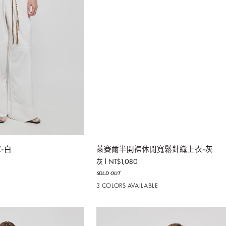
入購物車
加入購物車
萊
-白
萊賽爾半開襟休閒寬鬆針織上衣-灰
賽
灰
NT$1,080
爾
ꜱᴏʟᴅ ᴏᴜᴛ
半
開
3 COLORS AVAILABLE
襟
休
閒