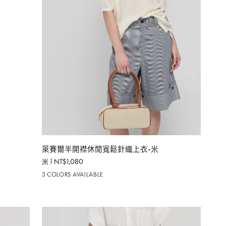
加入購物車
萊
萊賽爾半開襟休閒寬鬆針織上衣-米
賽
米
NT$1,080
爾
3 COLORS AVAILABLE
半
開
襟
休
閒