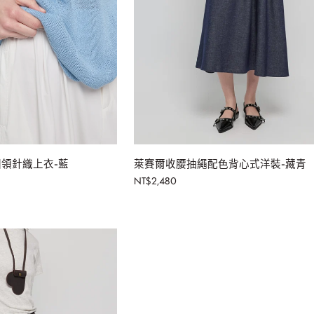
入購物車
加入購物車
萊
領針織上衣-藍
萊賽爾收腰抽繩配色背心式洋裝-藏青
賽
NT$2,480
爾
收
腰
抽
繩
配
色
背
心