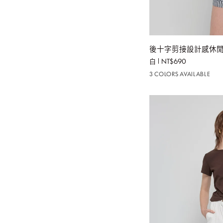
加
後
後十字剪接設計感休閒T
十
白
NT$690
字
3 COLORS AVAILABLE
剪
接
設
計
感
休
閒
TEE
上
衣-
白