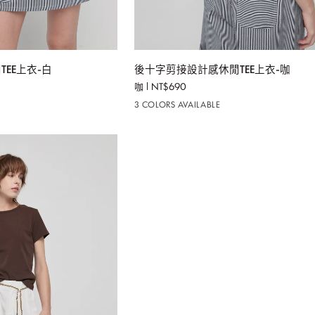
入購物車
加入購物車
後
EE上衣-白
後十字剪接設計感休閒TEE上衣-咖
十
咖
NT$690
字
3 COLORS AVAILABLE
剪
接
設
計
感
休
閒
TEE
上
衣-
咖