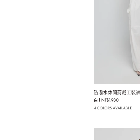
加
防
防潑水休閒剪裁工裝褲
潑
白
NT$1,980
水
4 COLORS AVAILABLE
休
閒
剪
裁
工