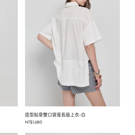
加入購物車
造
造型貼章雙口袋寬長版上衣-白
型
NT$1,680
貼
章