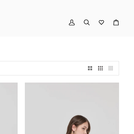
我
Search
心
購
的
願
物
帳
單
車
號